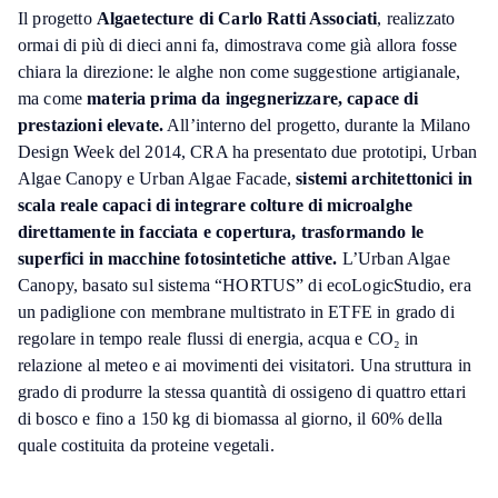
Il progetto
Algaetecture di Carlo Ratti Associati
, realizzato
ormai di più di dieci anni fa, dimostrava come già allora fosse
chiara la direzione: le alghe non come suggestione artigianale,
ma come
materia prima da ingegnerizzare, capace di
prestazioni elevate.
All’interno del progetto, durante la Milano
Design Week del 2014, CRA ha presentato due prototipi, Urban
Algae Canopy e Urban Algae Facade,
sistemi architettonici in
scala reale capaci di integrare colture di microalghe
direttamente in facciata e copertura, trasformando le
superfici in macchine fotosintetiche attive.
L’Urban Algae
Canopy, basato sul sistema “HORTUS” di ecoLogicStudio, era
un padiglione con membrane multistrato in ETFE in grado di
regolare in tempo reale flussi di energia, acqua e CO₂ in
relazione al meteo e ai movimenti dei visitatori. Una struttura in
grado di produrre la stessa quantità di ossigeno di quattro ettari
di bosco e fino a 150 kg di biomassa al giorno, il 60% della
quale costituita da proteine vegetali.