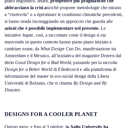
piano linguistico, infatti,
prospettive più pragmatiche che
abbracciano la crisi a
nziché proporre metodologie che mirano
a “risolverla” o a ripristinare le condizioni climatiche precedenti,
si fanno strada incoraggiando un approccio che guarda alle
azioni che è possibile implementare nel presente.
Le
iniziative legate, così, a raccontare come il design si sta
muovendo in questo contesto hanno piano piano iniziato a
cambiare nome, da
What Design Can Do
, manifestazione tra
Amsterdam e il Messico, all’iniziativa del magazine Dezeen dal
titolo
Good Design for a Bad World
, passando per la raccolta
Design for a Better World
di Elledecor.it e alla piattaforma di
informazione del master in eco-social design della Libera
Università di Bolzano, che si chiama
By Design and By
Disaster.
DESIGNS FOR A COOLER PLANET
Questo mese, e fino al 3 ottobre, l
a Aalto University ha