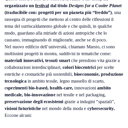
organizzato un
festival
dal titolo
Designs for a Cooler Planet
(traducibile con: progetti per un pianeta più “freddo”)
, una
rassegna di progetti che mettono al centro delle riflessioni il
tema del surriscaldamento globale e che quindi, in qualche
modo, guardano alla miriade di azioni antropiche che lo
causano, immaginando di migliorarle, anche se di poco.
Nel nuovo edificio dell’università, chiamato Marsio, ci sono
moltissimi progetti in mostra, suddivisi in tematiche come:
materiali innovativi, tessuti smart
che prendono vita grazie a
collaborazioni interdisciplinari,
colori biocentrici
per scelte
estetiche e cromatiche più sostenibili,
bioeconomie, produzione
tecnologica
in ambito tessile, legno massello di scarto,
e
sperimenti bio-based, health-care,
innovazioni
ambito
medicale, bio-innovazione
nel tessile e nel packaging,
preservazione degli ecosistemi
grazie a indagini “spaziali”,
visioni futuristiche
nel mondo della moda e
cybersecurity.
Eccone alcuni: