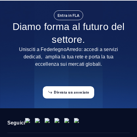
Entra in FLA
Diamo forma al futuro del
settore.
Unisciti a FederlegnoArredo: accedi a servizi
dedicati, amplia la tua rete e porta la tua
eccellenza sui mercati globali.
D
i
v
e
n
t
a
u
n
a
s
s
o
c
i
a
t
o
D
n
u
n
v
a
a
o
a
o
e
s
s
c
t
t
i
i
Seguici