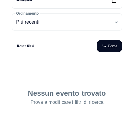
Ordinamento
Più recenti
R
e
s
e
t
f
i
l
t
r
i
C
e
r
c
a
R
C
a
e
s
e
r
e
r
c
t
f
t
i
l
i
Nessun evento trovato
Prova a modificare i filtri di ricerca