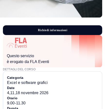
R
i
c
h
i
e
d
i
i
n
f
o
r
m
a
z
i
o
n
i
m
R
h
d
n
n
o
a
o
c
e
r
z
f
i
i
i
i
i
i
Questo servizio
è erogato da FLA Eventi
DETTAGLI DEL CORSO
Categoria
Excel e software grafici
Date
4,11,18 novembre 2026
Orario
9.00-11.30
Durata