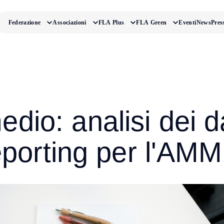
Federazione
Associazioni
FLA Plus
FLA Green
Eventi
News
Pres
edio: analisi dei d
 reporting per l'