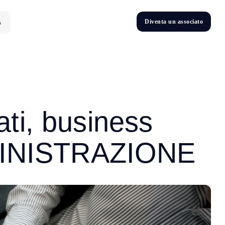
D
i
v
e
n
t
a
u
n
a
s
s
o
c
i
a
t
o
s
D
n
v
e
t
i
ati, business
AMMINISTRAZIONE